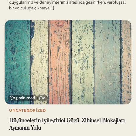
duygularımız ve deneyimlerimiz arasında gezinirken, varoluşsal
bir yolculuğa çıkmaya […]
13 min read
0
UNCATEGORIZED
Düşüncelerin İyileştirici Gücü: Zihinsel Blokajları
Aşmanın Yolu