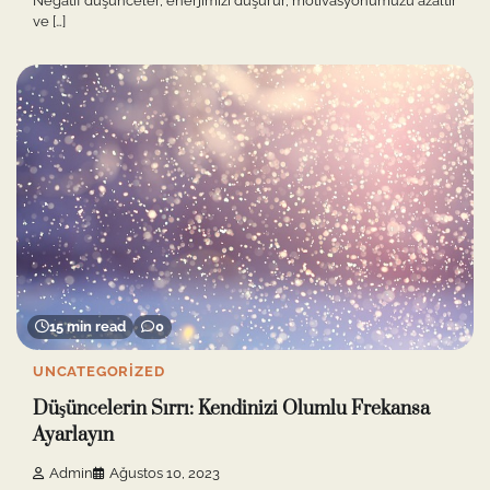
Negatif düşünceler, enerjimizi düşürür, motivasyonumuzu azaltır
ve […]
15 min read
0
UNCATEGORIZED
Düşüncelerin Sırrı: Kendinizi Olumlu Frekansa
Ayarlayın
Admin
Ağustos 10, 2023