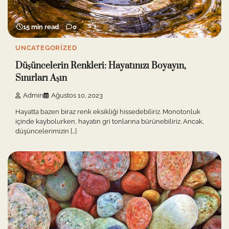
15 min read
0
UNCATEGORIZED
Düşüncelerin Renkleri: Hayatınızı Boyayın,
Sınırları Aşın
Admin
Ağustos 10, 2023
Hayatta bazen biraz renk eksikliği hissedebiliriz. Monotonluk
içinde kaybolurken, hayatın gri tonlarına bürünebiliriz. Ancak,
düşüncelerimizin […]