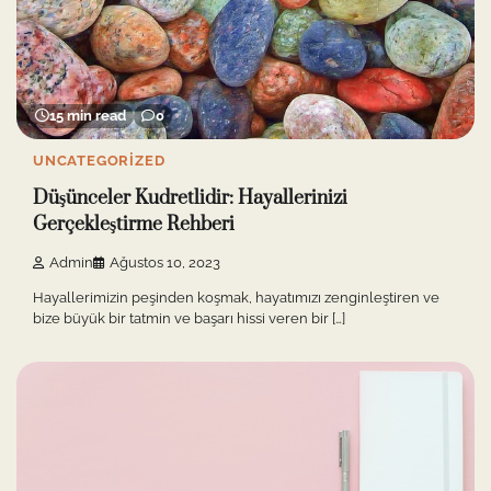
15 min read
0
UNCATEGORIZED
Düşünceler Kudretlidir: Hayallerinizi
Gerçekleştirme Rehberi
Admin
Ağustos 10, 2023
Hayallerimizin peşinden koşmak, hayatımızı zenginleştiren ve
bize büyük bir tatmin ve başarı hissi veren bir […]