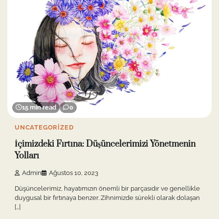
15 min read
0
UNCATEGORIZED
İçimizdeki Fırtına: Düşüncelerimizi Yönetmenin
Yolları
Admin
Ağustos 10, 2023
Düşüncelerimiz, hayatımızın önemli bir parçasıdır ve genellikle
duygusal bir fırtınaya benzer. Zihnimizde sürekli olarak dolaşan
[…]