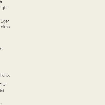
dı
gizli
. Eğer
ap olma
e,
rsiniz.
Bazı
ini