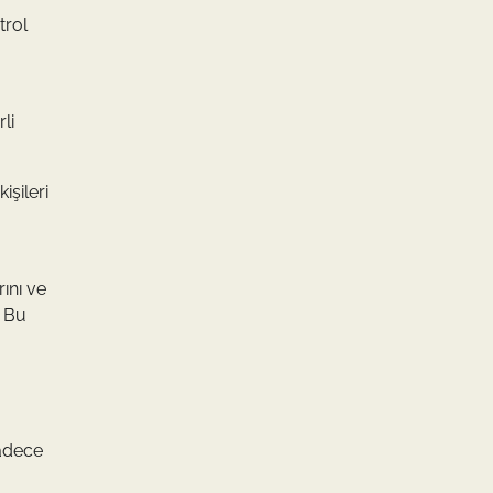
trol
li
işileri
ını ve
. Bu
sadece