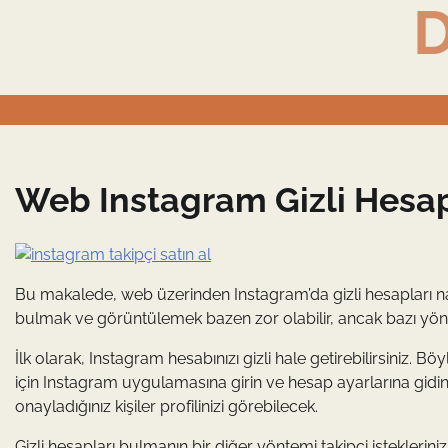
D
Skip
to
content
Web Instagram Gizli Hes
Bu makalede, web üzerinden Instagram’da gizli hesapları nas
bulmak ve görüntülemek bazen zor olabilir, ancak bazı yönte
İlk olarak, Instagram hesabınızı gizli hale getirebilirsiniz. B
için Instagram uygulamasına girin ve hesap ayarlarına gidin. Gi
onayladığınız kişiler profilinizi görebilecek.
Gizli hesapları bulmanın bir diğer yöntemi takipçi istekleriniz