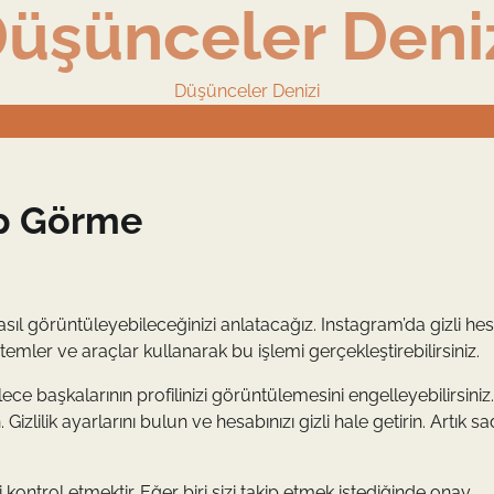
üşünceler Deni
Düşünceler Denizi
ap Görme
ıl görüntüleyebileceğinizi anlatacağız. Instagram’da gizli hes
mler ve araçlar kullanarak bu işlemi gerçekleştirebilirsiniz.
öylece başkalarının profilinizi görüntülemesini engelleyebilirsini
zlilik ayarlarını bulun ve hesabınızı gizli hale getirin. Artık s
i kontrol etmektir. Eğer biri sizi takip etmek istediğinde onay