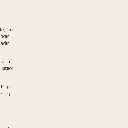
işileri
 adını
adını
unduğu
 kişiler
i gizli
isteği