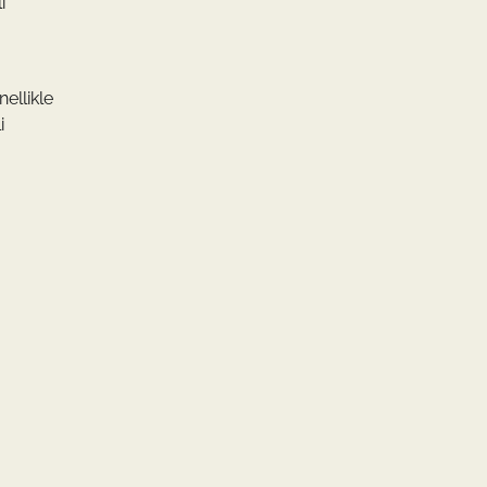
i
nellikle
i