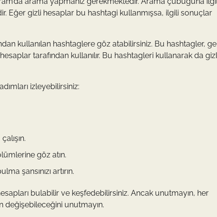
tagram’da arama yapmanız gerekmektedir. Arama çubuğuna ilgil
. Eğer gizli hesaplar bu hashtagi kullanmışsa, ilgili sonuçlar
ndan kullanılan hashtaglere göz atabilirsiniz. Bu hashtagler, ge
esaplar tarafından kullanılır. Bu hashtagleri kullanarak da gizl
ımları izleyebilirsiniz:
çalışın.
ölümlerine göz atın.
lma şansınızı artırın.
 hesapları bulabilir ve keşfedebilirsiniz. Ancak unutmayın, her
ın değişebileceğini unutmayın.