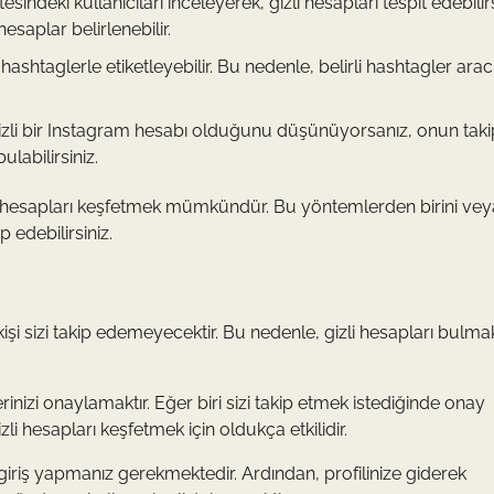
esindeki kullanıcıları inceleyerek, gizli hesapları tespit edebilirs
hesaplar belirlenebilir.
hashtaglerle etiketleyebilir. Bu nedenle, belirli hashtagler aracı
 gizli bir Instagram hesabı olduğunu düşünüyorsanız, onun takip
labilirsiniz.
zli hesapları keşfetmek mümkündür. Bu yöntemlerden birini vey
p edebilirsiniz.
işi sizi takip edemeyecektir. Bu nedenle, gizli hesapları bulmak
erinizi onaylamaktır. Eğer biri sizi takip etmek istediğinde onay
li hesapları keşfetmek için oldukça etkilidir.
 giriş yapmanız gerekmektedir. Ardından, profilinize giderek