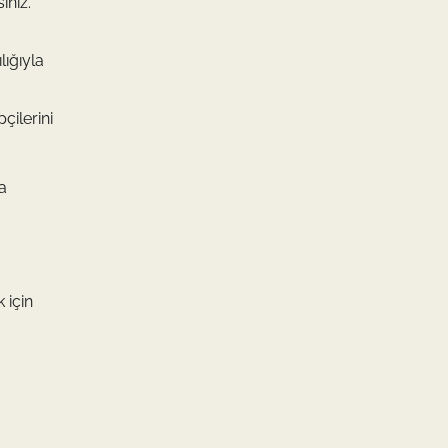
iniz.
lığıyla
çilerini
a
 için