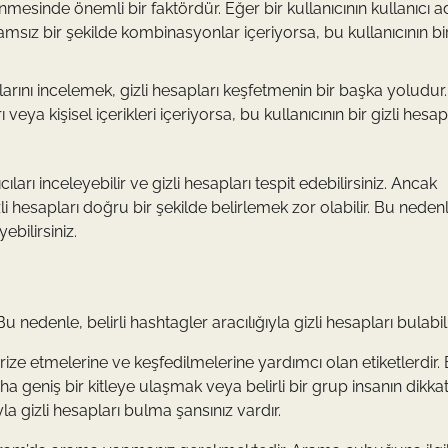
enmesinde önemli bir faktördür. Eğer bir kullanıcının kullanıcı a
sız bir şekilde kombinasyonlar içeriyorsa, bu kullanıcının bir 
mlarını incelemek, gizli hesapları keşfetmenin bir başka yoludur
arı veya kişisel içerikleri içeriyorsa, bu kullanıcının bir gizli hes
cıları inceleyebilir ve gizli hesapları tespit edebilirsiniz. Ancak
esapları doğru bir şekilde belirlemek zor olabilir. Bu nedenl
bilirsiniz.
Bu nedenle, belirli hashtagler aracılığıyla gizli hesapları bulabili
rize etmelerine ve keşfedilmelerine yardımcı olan etiketlerdir. 
aha geniş bir kitleye ulaşmak veya belirli bir grup insanın dikkat
yla gizli hesapları bulma şansınız vardır.