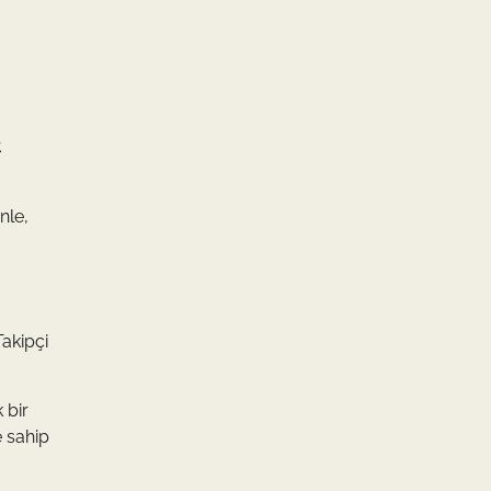
.
nle,
Takipçi
 bir
e sahip