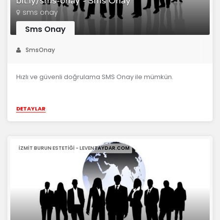
bit.ly/sms-onay - Sms Onay
sms onay
Sms Onay
SmsOnay
Hızlı ve güvenli doğrulama SMS Onay ile mümkün.
DETAYLAR
IZMIT BURUN ESTETIĞI - LEVENTAYDAR.COM