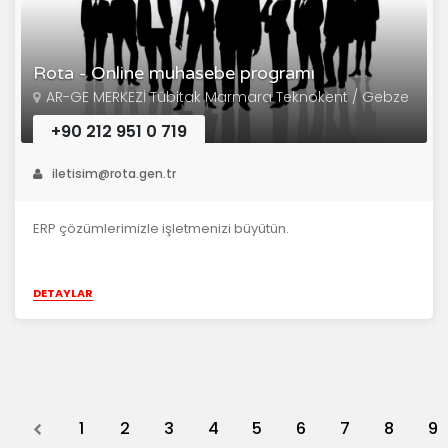
Rota - Online muhasebe programı
AR-GE MERKEZİ Tübitak Marmara Teknokent / Gebze
+90 212 951 0 719
iletisim@rota.gen.tr
ERP çözümlerimizle işletmenizi büyütün.
DETAYLAR
Previous
1
2
3
4
5
6
7
8
9