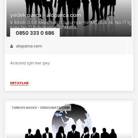
yedek parça - aloparca.com
İkitelli O.S.B Mah. Triko Dokumacılar M5 Blok Sk. No:77 İç
Kapı No:77 Başakşehir/İSTANBUL
0850 333 0 686
aloparca.com
Aracınız için her şey.
DETAYLAR
TARKOV HACKS - ZHEXCHEATS.COM