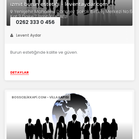
izmit burun estetiği - leventaydar.com
Yenişehir Mahallesi Dönmez Sokak Birlik İş Merkezi No:6
Kat:3 Daire:7 İzmit/KOCAELİ
0262 333 0 456
Levent Aydar
Burun estetiğinde kalite ve güven.
DETAYLAR
BOSSCELIKKAPI.COM - VILLA KAPISI