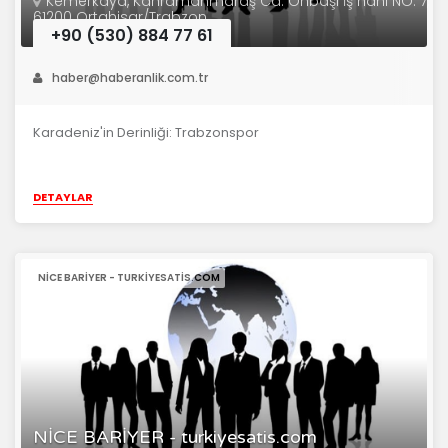
Kemerkaya, Kahramanmaraş Cd. Onbaşı İş hanı NO: 7,
61200 Ortahisar/Trabzon
+90 (530) 884 77 61
haber@haberanlik.com.tr
Karadeniz'in Derinliği: Trabzonspor
DETAYLAR
NİCE BARİYER - TURKIYESATIS.COM
NİCE BARİYER - turkiyesatis.com