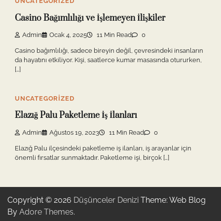
UNCATEGORIZED
Casino Bağımlılığı ve İşlemeyen İlişkiler
Admin
Ocak 4, 2025
11 Min Read
0
Casino bağımlılığı, sadece bireyin değil, çevresindeki insanların
da hayatını etkiliyor. Kişi, saatlerce kumar masasında otururken,
[…]
UNCATEGORIZED
Elazığ Palu Paketleme İş İlanları
Admin
Ağustos 19, 2023
11 Min Read
0
Elazığ Palu ilçesindeki paketleme iş ilanları, iş arayanlar için
önemli fırsatlar sunmaktadır. Paketleme işi, birçok […]
Copyright © 2026
Düşünceler Denizi
Theme: Web Blog
By
Adore Themes
.