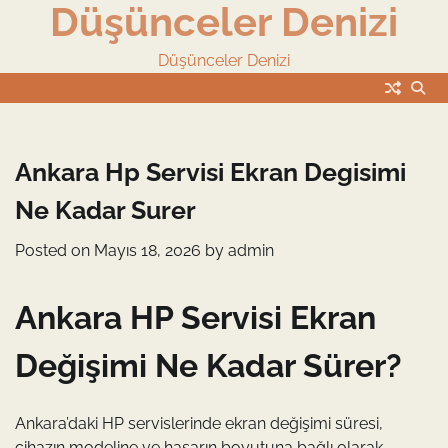
Düşünceler Denizi
Skip
to
content
Düşünceler Denizi
Ankara Hp Servisi Ekran Degisimi
Ne Kadar Surer
Posted on
Mayıs 18, 2026
by
admin
Ankara HP Servisi Ekran
Değişimi Ne Kadar Sürer?
Ankara’daki HP servislerinde ekran değişimi süresi,
cihazın modeline ve hasarın boyutuna bağlı olarak