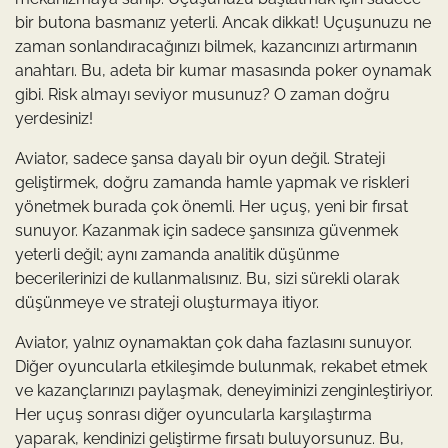
bir butona basmanız yeterli. Ancak dikkat! Uçuşunuzu ne
zaman sonlandıracağınızı bilmek, kazancınızı artırmanın
anahtarı. Bu, adeta bir kumar masasında poker oynamak
gibi. Risk almayı seviyor musunuz? O zaman doğru
yerdesiniz!
Aviator, sadece şansa dayalı bir oyun değil. Strateji
geliştirmek, doğru zamanda hamle yapmak ve riskleri
yönetmek burada çok önemli. Her uçuş, yeni bir fırsat
sunuyor. Kazanmak için sadece şansınıza güvenmek
yeterli değil; aynı zamanda analitik düşünme
becerilerinizi de kullanmalısınız. Bu, sizi sürekli olarak
düşünmeye ve strateji oluşturmaya itiyor.
Aviator, yalnız oynamaktan çok daha fazlasını sunuyor.
Diğer oyuncularla etkileşimde bulunmak, rekabet etmek
ve kazançlarınızı paylaşmak, deneyiminizi zenginleştiriyor.
Her uçuş sonrası diğer oyuncularla karşılaştırma
yaparak, kendinizi geliştirme fırsatı buluyorsunuz. Bu,