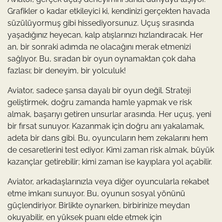
Grafikler o kadar etkileyici ki, kendinizi gerçekten havada
süzülüyormuş gibi hissediyorsunuz. Uçuş sırasında
yaşadığınız heyecan, kalp atışlarınızı hızlandıracak. Her
an, bir sonraki adımda ne olacağını merak etmenizi
sağlıyor. Bu, sıradan bir oyun oynamaktan çok daha
fazlası; bir deneyim, bir yolculuk!
Aviator, sadece şansa dayalı bir oyun değil. Strateji
geliştirmek, doğru zamanda hamle yapmak ve risk
almak, başarıyı getiren unsurlar arasında. Her uçuş, yeni
bir fırsat sunuyor. Kazanmak için doğru anı yakalamak,
adeta bir dans gibi. Bu, oyuncuların hem zekalarını hem
de cesaretlerini test ediyor. Kimi zaman risk almak, büyük
kazançlar getirebilir; kimi zaman ise kayıplara yol açabilir.
Aviator, arkadaşlarınızla veya diğer oyuncularla rekabet
etme imkanı sunuyor. Bu, oyunun sosyal yönünü
güçlendiriyor. Birlikte oynarken, birbirinize meydan
okuyabilir, en yüksek puanı elde etmek için