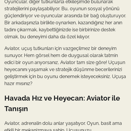
Oyuncular, diğer tutkunlarla etkileşimde bulunarak
stratejilerini paylaşabiliyor. Bu, oyunun sosyal yönünü
güçlendiriyor ve oyuncular arasında bir bağ oluşturuyor.
Bir arkadaşınızla birlikte oynarken, kazandığınız her anın
tadını çıkarmak, kaybettiğinizde ise birbirinize destek
olmak, bu deneyimi daha da özel kılıyor.
Aviator, uçuş tutkunları için vazgeçilmez bir deneyim
sunuyor. Hem görsel hem de duygusal olarak tatmin
edici bir oyun arıyorsanız, Aviator tam size göre! Uçuşun
heyecanını yaşamak ve stratejik düşünme becerilerinizi
geliştirmek için bu oyunu denemek isteyeceksiniz. Uçuşa
hazır mısınız?
Havada Hız ve Heyecan: Aviator ile
Tanışın
Aviator, adrenalin dolu anlar yaşatıyor. Oyun, basit ama
etkili bir mekanizmaya sahip. Uçuşunuzu