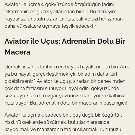
Aviator ile uçmak, gökyüzünde özgürlüğün tadını
çıkarmanın en güzel yollarından biridir. Bu deneyim,
hayatınıza unutulmaz anılar katacak ve sizi her zaman
daha yükseklere uçmaya teşvik edecektir.
Aviator ile Uçuş: Adrenalin Dolu Bir
Macera
Uçmak, insanlık tarihinin en büyük hayallerinden biri. Ama
ya bu hayali gerçekleştirmek için bir adım daha ileri
gidebilirseniz? Aviator ile uçuş, sıradan bir deneyimden
çok daha fazlasını sunuyor. Hayal edin, gökyüzünde
süzülüyorsunuz, rüzgar yüzünüze çarpıyor ve kalbiniz
hızla atıyor. Bu, adrenalin dolu bir maceranın başlangıcı!
Aviator ile uçmak, sadece bir uçuş değil; bir özgürlük
hissi. Yükseklerde süzülmek, bulutların arasında
kaybolmak ve manzaranın tadını çıkarmak, ruhunuzu