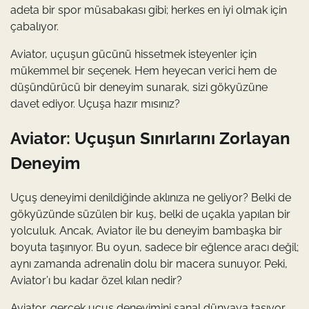
adeta bir spor müsabakası gibi; herkes en iyi olmak için
çabalıyor.
Aviator, uçuşun gücünü hissetmek isteyenler için
mükemmel bir seçenek. Hem heyecan verici hem de
düşündürücü bir deneyim sunarak, sizi gökyüzüne
davet ediyor. Uçuşa hazır mısınız?
Aviator: Uçuşun Sınırlarını Zorlayan
Deneyim
Uçuş deneyimi denildiğinde aklınıza ne geliyor? Belki de
gökyüzünde süzülen bir kuş, belki de uçakla yapılan bir
yolculuk. Ancak, Aviator ile bu deneyim bambaşka bir
boyuta taşınıyor. Bu oyun, sadece bir eğlence aracı değil;
aynı zamanda adrenalin dolu bir macera sunuyor. Peki,
Aviator’ı bu kadar özel kılan nedir?
Aviator, gerçek uçuş deneyimini sanal dünyaya taşıyor.