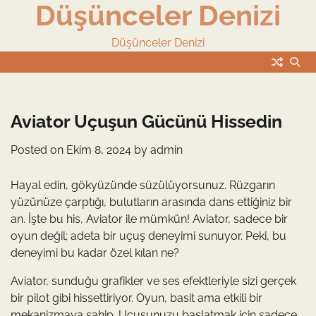
Düşünceler Denizi
Skip
to
content
Düşünceler Denizi
Aviator Uçuşun Gücünü Hissedin
Posted on
Ekim 8, 2024
by
admin
Hayal edin, gökyüzünde süzülüyorsunuz. Rüzgarın
yüzünüze çarptığı, bulutların arasında dans ettiğiniz bir
an. İşte bu his, Aviator ile mümkün! Aviator, sadece bir
oyun değil; adeta bir uçuş deneyimi sunuyor. Peki, bu
deneyimi bu kadar özel kılan ne?
Aviator, sunduğu grafikler ve ses efektleriyle sizi gerçek
bir pilot gibi hissettiriyor. Oyun, basit ama etkili bir
mekanizmaya sahip. Uçuşunuzu başlatmak için sadece