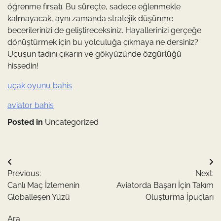
öğrenme fırsatı. Bu süreçte, sadece eğlenmekle
kalmayacak, aynı zamanda stratejik düşünme
becerilerinizi de geliştireceksiniz. Hayallerinizi gerçeğe
dönüştürmek için bu yolculuğa çıkmaya ne dersiniz?
Uçuşun tadını çıkarın ve gökyüzünde özgürlüğü
hissedin!
uçak oyunu bahis
aviator bahis
Posted in
Uncategorized
Yazı
Previous:
Next:
gezinmesi
Canlı Maç İzlemenin
Aviatorda Başarı İçin Takım
Globalleşen Yüzü
Oluşturma İpuçları
Ara