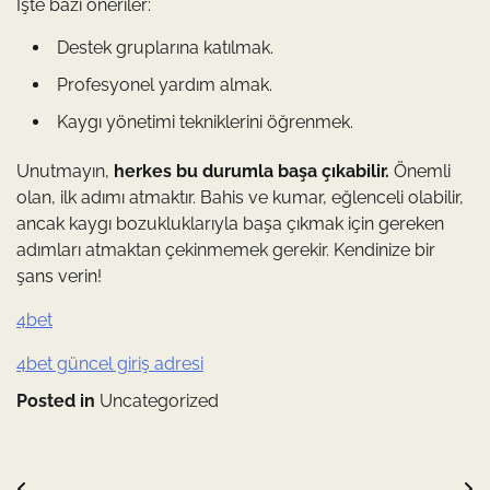
İşte bazı öneriler:
Destek gruplarına katılmak.
Profesyonel yardım almak.
Kaygı yönetimi tekniklerini öğrenmek.
Unutmayın,
herkes bu durumla başa çıkabilir.
Önemli
olan, ilk adımı atmaktır. Bahis ve kumar, eğlenceli olabilir,
ancak kaygı bozukluklarıyla başa çıkmak için gereken
adımları atmaktan çekinmemek gerekir. Kendinize bir
şans verin!
4bet
4bet güncel giriş adresi
Posted in
Uncategorized