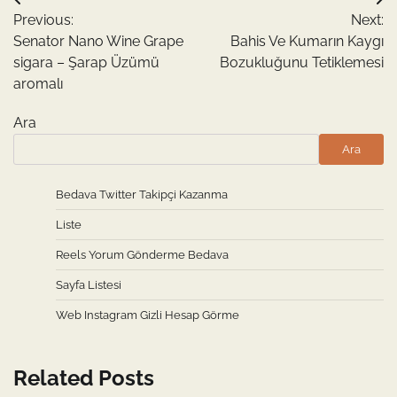
Yazı
Previous:
Next:
gezinmesi
Senator Nano Wine Grape
Bahis Ve Kumarın Kaygı
sigara – Şarap Üzümü
Bozukluğunu Tetiklemesi
aromalı
Ara
Ara
Bedava Twitter Takipçi Kazanma
Liste
Reels Yorum Gönderme Bedava
Sayfa Listesi
Web Instagram Gizli Hesap Görme
Related Posts