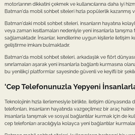
motorlarının dikkatini çekmek ve kullanıcılarına daha iyi hiz
Batman'da mobil sohbet siteleri hızla popülerlik kazanmış ve 
Batman'daki mobil sohbet siteleri, insanların hayatına kolay
veya zaman kısıtlamaları nedeniyle yeni insanlarla tanışma 
sağlamaktadır. İnsanlar, kendilerine uygun kişilerle iletişim k
geliştirme imkanı bulmaktadır.
Batman'da mobil sohbet siteleri, arkadaşlık ve flört dünyasın
sınırlamaları aşarak yeni insanlarla bağlantı kurmasına olanak
bu yenilikçi platformlar sayesinde güvenli ve keyifli bir şek
‘Cep Telefonunuzla Yepyeni İnsanlarla
Teknolojinin hızla ilerlemesiyle birlikte, iletişim dünyasın
telefonları, insanların hayatında vazgeçilmez bir araç haline 
insanlarla tanışmak ve sosyal bağlantılar kurmak için de kul
cep telefonları aracılığıyla kolayca yeni bağlantılar kurmal