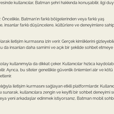
sinde kullanıcılar, Batman şehri hakkında konuşabilir, ilgi duy
r. Öncelikle, Batman'ın farklı bölgelerinden veya farklı yaş
e, insanlar farklı düşüncelere, kültürlere ve deneyimlere sahi
arak iletişim kurmasına izin verir. Gerçek kimliklerini gizleyebi
r. Bu da insanları daha samimi ve açık bir şekilde sohbet etmeye
lay kullanımıyla da dikkat çeker. Kullanıcılar hızlıca kaydolabil
ilir. Ayrıca, bu siteler genellikle güvenlik önlemleri alır ve kötü 
tlenir.
ığıyla iletişim kurmasını sağlayan etkili platformlardır. Kullanı
ı sunarak, kullanıcılara zengin ve keyifli bir sohbet deneyimi s
veya yeni arkadaşlar edinmek istiyorsanız, Batman mobil sohb