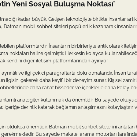
etin Yeni Sosyal Buluşma Noktası’
madığı kadar büyük. Gelişen teknolojiyle birlikte insanlar artık
a, Batman mobil sohbet siteleri popülerlik kazanarak insanları
ebilen platformlardır. İnsanların birbirleriyle anlık olarak iletiş
a noktaları haline gelmiştir. Herkesin kolayca kullanabileceğ
ak kendini diğer iletişim platformlarından ayırıyor.
yrıntılı ve ilgi çekici paragraflarla dolu olmalarıdır. İnsan tar
ilgisini çekerek daha keyifli bir deneyim sunar. Kişisel zamirl
ar sohbetlerinde daha rahat hisseder ve içeriklerle daha kolay ba
 ve anlamlı analogiler kullanmak da önemlidir. Bu sayede okuy
ar, içeriğe derinlik katarak bağlamın anlaşılmasını kolaylaştırır 
in oldukça önemlidir. Batman mobil sohbet sitelerini anlatan 
sı gerekmektedir. Bu sayede makale, arama motorları tarafınd