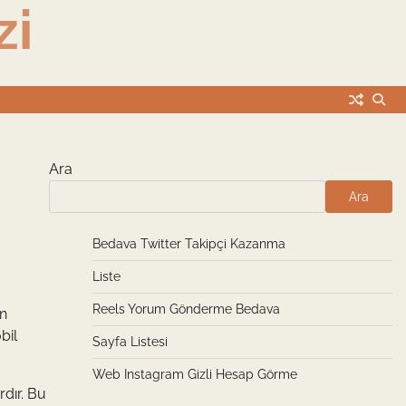
zi
Ara
Ara
Bedava Twitter Takipçi Kazanma
Liste
Reels Yorum Gönderme Bedava
ın
bil
Sayfa Listesi
Web Instagram Gizli Hesap Görme
rdır. Bu