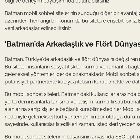
bilgi ve deneyim paylaşımında bulunabilirsiniz.
Batman mobil sohbet sitelerinin sunduğu diğer bir avantaj da 
üzerinden, herhangi bir konumda bu sitelere erişebilirsiniz. B
yeni arkadaşlar edinebilirsiniz.
‘Batman’da Arkadaşlık ve Flört Dünyas
Batman, Türkiye'de arkadaşlık ve flört dünyasını değiştiren m
Bu siteler, insanların sosyal ilişkiler kurma ve romantik bağ
geleneksel yöntemleri geride bırakmaktadır. Mobil sohbet sit
potansiyel partnerlerle kolayca iletişim kurabilmekte ve dah
Bu mobil sohbet siteleri, Batman'daki kullanıcılar arasında büy
yerlerden insanlarla tanışma ve iletişim kurma fırsatı bulmak
alanlarına sahip kişilerle bağlantı kurabilmektedirler. Mobi
nedeniyle geleneksel flört yöntemlerinin zor olduğu durumlar
sayesinde, kullanıcılar istedikleri zaman, istedikleri yerden 
Bu mobil sohbet sitelerinin başarısının arkasında SEO optim