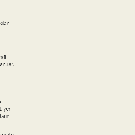
kılan
afi
nlılar,
p
, yeni
ların