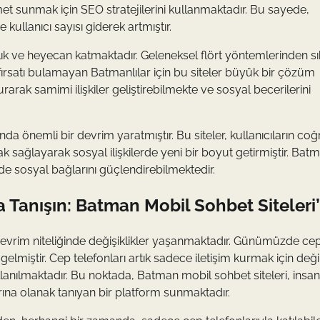
met sunmak için SEO stratejilerini kullanmaktadır. Bu sayede,
kullanıcı sayısı giderek artmıştır.
lık ve heyecan katmaktadır. Geleneksel flört yöntemlerinden sı
fırsatı bulamayan Batmanlılar için bu siteler büyük bir çözüm
urarak samimi ilişkiler geliştirebilmekte ve sosyal becerilerini
da önemli bir devrim yaratmıştır. Bu siteler, kullanıcıların coğr
 sağlayarak sosyal ilişkilerde yeni bir boyut getirmiştir. Batma
ilde sosyal bağlarını güçlendirebilmektedir.
 Tanışın: Batman Mobil Sohbet Siteleri’
da devrim niteliğinde değişiklikler yaşanmaktadır. Günümüzde ce
gelmiştir. Cep telefonları artık sadece iletişim kurmak için değil
lanılmaktadır. Bu noktada, Batman mobil sohbet siteleri, insan
arına olanak tanıyan bir platform sunmaktadır.