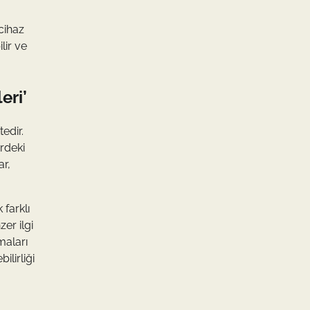
cihaz
lir ve
eri’
edir.
ördeki
ar,
 farklı
er ilgi
maları
lirliği
a