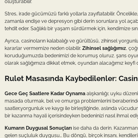
oluşturabilir.
Stres, irade gücümüzü farklı yollarla zayıflatabilir. Öncelik
zamanla endişe ve depresyon gibi derin sorunlara yol açabi
tehdit eder. Sağlıklı bir yaşam sürdürmek için, kendimize sını
Ayrıca, casinoların kalabalığı ve gürültüsü, zihinsel yorgunl
kararlar vermemize neden olabilir.
Zihinsel sağlığımız
, çoğ
koruduğumuzda bedenimizi de korumuş oluruz. şans oyunla
olarak sağlığımıza dikkat etmek, oyundan alacağımız keyfi 
Rulet Masasında Kaybedilenler: Casin
Gece Geç Saatlere Kadar Oynama
alışkanlığı; uyku düzen
masada oturmak, bel ve omurga problemlerini beraberinde ge
saatler,yorgunluk ve kaygı ile birleştiğinde, aslında vücud
bir kazanma hayali içerisindeyken bedeninizi nasıl ihmal e
Kumarın Duygusal Sonuçları
ise daha da derin. Kazanmanı
gelen suçluluk duygusu… Bu döngü, birçok insanı, kendileri