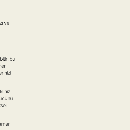
zı ve
ilir; bu
her
rinizi
lınız
 gücünü
ksel
kumar