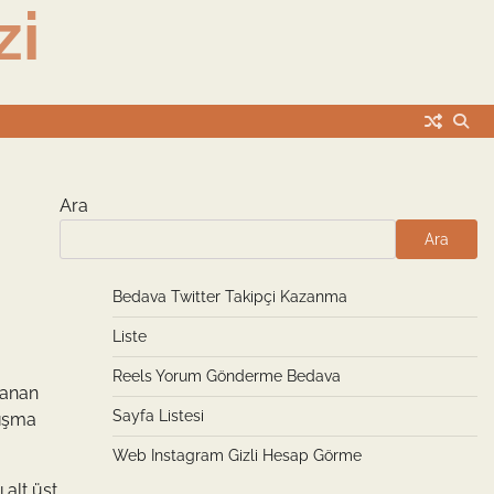
zi
Ara
Ara
Bedava Twitter Takipçi Kazanma
Liste
Reels Yorum Gönderme Bedava
canan
Sayfa Listesi
lışma
Web Instagram Gizli Hesap Görme
 alt üst