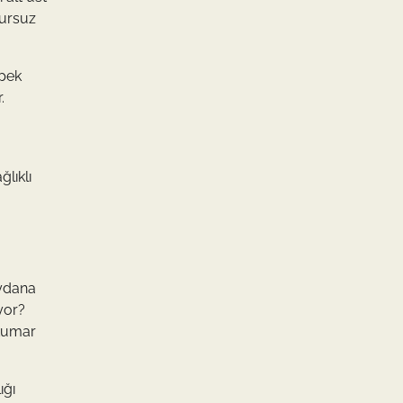
zursuz
 pek
.
lıklı
eydana
yor?
 kumar
ığı