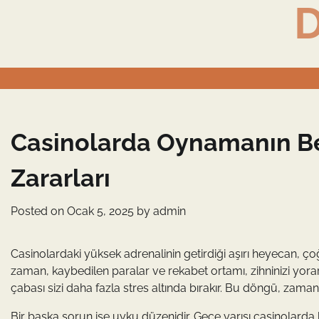
D
Skip
to
content
Casinolarda Oynamanın Be
Zararları
Posted on
Ocak 5, 2025
by
admin
Casinolardaki yüksek adrenalinin getirdiği aşırı heyecan, ç
zaman, kaybedilen paralar ve rekabet ortamı, zihninizi yora
çabası sizi daha fazla stres altında bırakır. Bu döngü, zamanl
Bir başka sorun ise uyku düzenidir. Gece yarısı casinolarda k