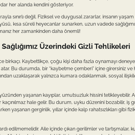
adar her alanda kendini gösteriyor.
la sınırlı değil. Fiziksel ve duygusal zararlar, insanın yaşam
büyüsü, kısa süreli heyecanlar sunarken, uzun vadede sağlığımı
olmanız her zamankinden daha önemli!
ğlığımız Üzerindeki Gizli Tehlikeleri
 birkaçı. Kaybettikçe, çoğu kişi daha fazla oynamayı deneyeb
 atar. Bu durumda, bir “kaybetme çemberi” içine girersiniz ve 
larından uzaklaşarak yalnızca kumara odaklanmak, sosyal ilişkile
yüzünden yaşanan kayıplar, umutsuzluk hissini tetikleyebilir. Ak
r kaçınılmaz hale gelir. Bu durum, uyku düzenini bozabilir, iş
en yaşanan gerginlik, yıllar içinde kalp rahatsızlıkları gibi fizi
rdı edilmemelidir. Aile içinde çıkan gerilimler ve tartışmalar, 