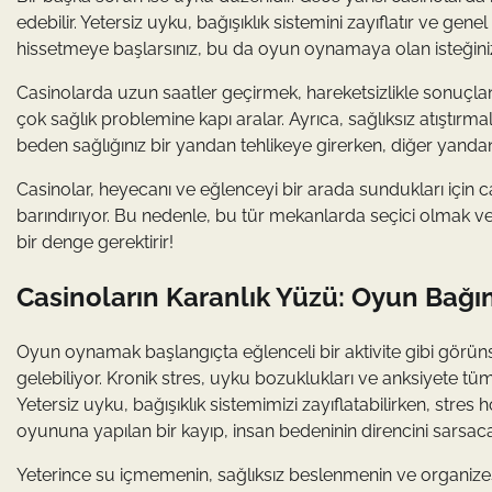
edebilir. Yetersiz uyku, bağışıklık sistemini zayıflatır ve ge
hissetmeye başlarsınız, bu da oyun oynamaya olan isteğiniz
Casinolarda uzun saatler geçirmek, hareketsizlikle sonuçlanır.
çok sağlık problemine kapı aralar. Ayrıca, sağlıksız atıştırmalı
beden sağlığınız bir yandan tehlikeye girerken, diğer yanda
Casinolar, heyecanı ve eğlenceyi bir arada sundukları için c
barındırıyor. Bu nedenle, bu tür mekanlarda seçici olmak 
bir denge gerektirir!
Casinoların Karanlık Yüzü: Oyun Bağıml
Oyun oynamak başlangıçta eğlenceli bir aktivite gibi görünse 
gelebiliyor. Kronik stres, uyku bozuklukları ve anksiyete tü
Yetersiz uyku, bağışıklık sistemimizi zayıflatabilirken, stres h
oyununa yapılan bir kayıp, insan bedeninin direncini sarsaca
Yeterince su içmemenin, sağlıksız beslenmenin ve organizes