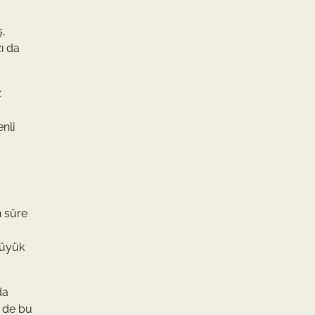
ş,
ı da
z
nli
n süre
büyük
da
i de bu