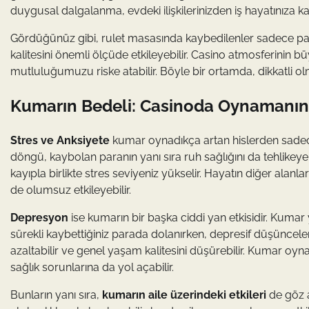
duygusal dalgalanma, evdeki ilişkilerinizden iş hayatınıza k
Gördüğünüz gibi, rulet masasında kaybedilenler sadece paray
kalitesini önemli ölçüde etkileyebilir. Casino atmosferinin 
mutluluğumuzu riske atabilir. Böyle bir ortamda, dikkatli 
Kumarın Bedeli: Casinoda Oynamanın Sa
Stres ve Anksiyete
kumar oynadıkça artan hislerden sadece
döngü, kaybolan paranın yanı sıra ruh sağlığını da tehlikeye
kayıpla birlikte stres seviyeniz yükselir. Hayatın diğer alan
de olumsuz etkileyebilir.
Depresyon
ise kumarın bir başka ciddi yan etkisidir. Kumar 
sürekli kaybettiğiniz parada dolanırken, depresif düşüncele
azaltabilir ve genel yaşam kalitesini düşürebilir. Kumar oynark
sağlık sorunlarına da yol açabilir.
Bunların yanı sıra,
kumarın aile üzerindeki etkileri
de göz a