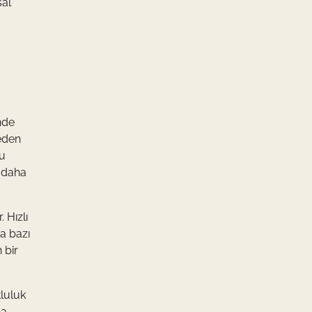
sal
nde
neden
Bu
i daha
 Hızlı
ta bazı
 bir
luluk
na