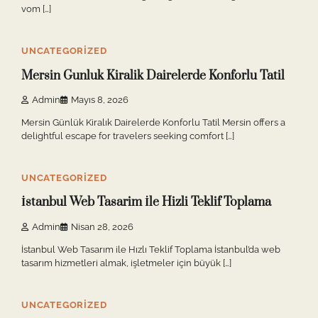
vom […]
2 min read
0
UNCATEGORIZED
Mersin Gunluk Kiralik Dairelerde Konforlu Tatil
Admin
Mayıs 8, 2026
Mersin Günlük Kiralık Dairelerde Konforlu Tatil Mersin offers a
delightful escape for travelers seeking comfort […]
2 min read
0
UNCATEGORIZED
İstanbul Web Tasarim İle Hizli Teklif Toplama
Admin
Nisan 28, 2026
İstanbul Web Tasarım ile Hızlı Teklif Toplama İstanbul’da web
tasarım hizmetleri almak, işletmeler için büyük […]
2 min read
0
UNCATEGORIZED