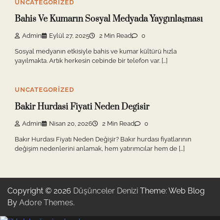
UNCATEGORIZED
Bahis Ve Kumarın Sosyal Medyada Yaygınlaşması
Admin
Eylül 27, 2025
2 Min Read
0
Sosyal medyanın etkisiyle bahis ve kumar kültürü hızla
yayılmakta. Artık herkesin cebinde bir telefon var. […]
UNCATEGORIZED
Bakir Hurdasi Fiyati Neden Degisir
Admin
Nisan 20, 2026
2 Min Read
0
Bakır Hurdası Fiyatı Neden Değişir? Bakır hurdası fiyatlarının
değişim nedenlerini anlamak, hem yatırımcılar hem de […]
Copyright © 2026
Düşünceler Denizi
Theme: Web Blog
By
Adore Themes
.