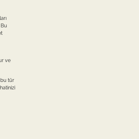
ları
. Bu
et
ur ve
 bu tür
atinizi