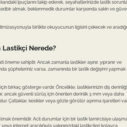
ıdaki ipuçlarını takip ederek, seyahatlerinizde lastik sorunla
n tedbir almak, beklenmedik durumlar karşısında sakin ve güven
timizasyonuyla birlikte okuyucunun ilgisini çekecek ve aradığı
n Lastikçi Nerede?
ati öneme sahiptir. Ancak zamanla lastikler aşınır, yıpranır ve
kında şüpheleriniz varsa, zamanında bir lastik değişimi yapmak s
in birkaç gösterge vardır. Öncelikle, lastiklerinizin diş derinliğ
dır, ancak güvenli sürüş için önerilen derinlik 3 mm veya daha
udur. Çatlaklar, kesikler veya gözle görülür aşınma işaretleri va
lmak önemlidir. Acil durumlar için bir lastik tamircisiye ulaşm
a internet aracılığıyla yakınınızdaki lastikçileri kolayca