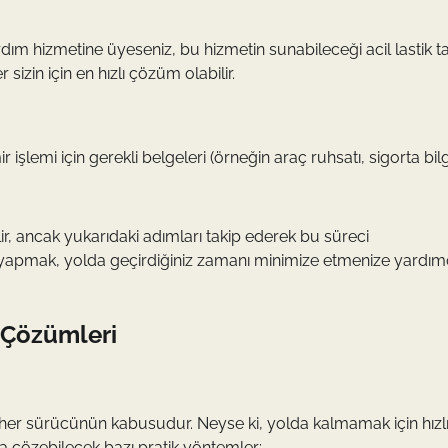
rdım hizmetine üyeseniz, bu hizmetin sunabileceği acil lastik t
izin için en hızlı çözüm olabilir.
r işlemi için gerekli belgeleri (örneğin araç ruhsatı, sigorta bilgi
lir, ancak yukarıdaki adımları takip ederek bu süreci
mler yapmak, yolda geçirdiğiniz zamanı minimize etmenize yardım
 Çözümleri
 her sürücünün kabusudur. Neyse ki, yolda kalmamak için hızl
la çözebilecek bazı pratik yöntemler: