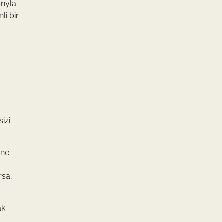
rıyla
li bir
izi
ine
rsa,
ak