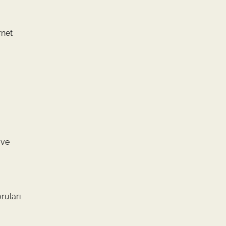
rnet
 ve
ruları