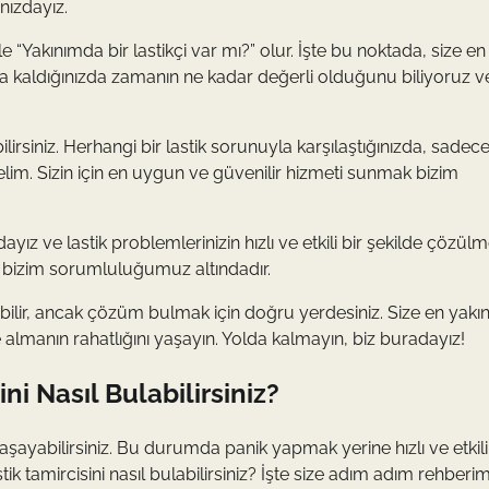
nızdayız.
e “Yakınımda bir lastikçi var mı?” olur. İşte bu noktada, size en
lda kaldığınızda zamanın ne kadar değerli olduğunu biliyoruz v
ilirsiniz. Herhangi bir lastik sorunuyla karşılaştığınızda, sadec
relim. Sizin için en uygun ve güvenilir hizmeti sunmak bizim
yız ve lastik problemlerinizin hızlı ve etkili bir şekilde çözülm
ği bizim sorumluluğumuz altındadır.
ilir, ancak çözüm bulmak için doğru yerdesiniz. Size en yakı
e almanın rahatlığını yaşayın. Yolda kalmayın, biz buradayız!
ni Nasıl Bulabilirsiniz?
şayabilirsiniz. Bu durumda panik yapmak yerine hızlı ve etkili
k tamircisini nasıl bulabilirsiniz? İşte size adım adım rehberim