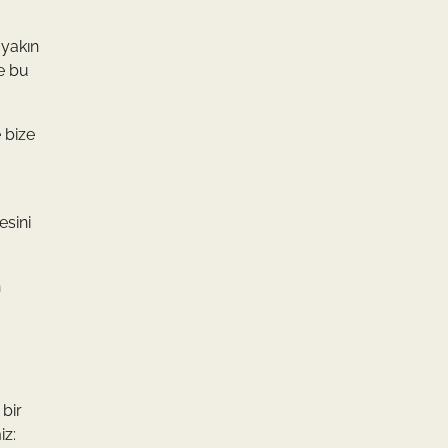
 yakın
e bu
e bize
esini
n
 bir
iz: