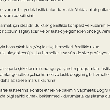
er zaman bir yedek lastik bulundurmaktır. Yolda ani bir patl
devam edebilirsiniz.
 onarmak için idealdir. Bu kitler genellikle kompakt ve kullanımı k
 bir çözüm sağlayabilir ve bir lastikçiye gitmeden önce güvenli
yla başa çıkabilen 7/24 lastikçi hizmetleri, özellikle uzun
fonla ulaşabileceğiniz bu hizmetler, kısa sürede size profesyone
ya sigorta şirketlerinin sunduğu yol yardım programları, lastik
ramlar genellikle çekici hizmeti ve lastik değişimi gibi hizmetler
daha az strese maruz kalırsınız.
arak lastiklerinizi kontrol etmek ve bakımını yapmaktır. Doğru l
nda bilgi sahibi olmak, beklenmedik durumlarla karşılaşma olas