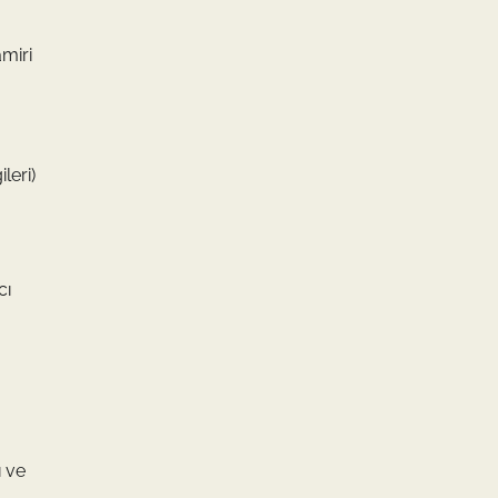
amiri
leri)
cı
ı ve