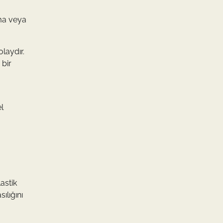
ama veya
olaydır.
 bir
l
astik
ılığını