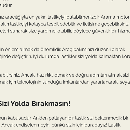
sudur.
nız aracılığıyla en yakın lastikçiyi bulabilmenizdir. Arama motor
lastikçiyi kolayca tespit edebilir ve iletişime geçebilirsiniz
eri sunarak size yardımcı olabilir, böylece güvenilir bir hizm
çin önlem almak da önemlidir. Araç bakımınızı düzenli olarak
iğinde değiştirin. İyi durumda lastikler sizi yolda kalmaktan kor
ilirsiniz. Ancak, hazırlıklı olmak ve doğru adımları atmak sizi
lmak için teknolojinin sunduğu imkanlardan yararlanarak, seyah
Sizi Yolda Bırakmasın!
nün kabusudur. Aniden patlayan bir lastik sizi beklenmedik bir
. Ancak endişelenmeyin, çünkü sizin için buradayız! Lastik