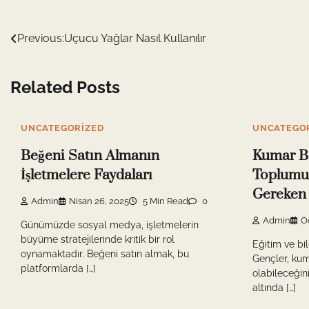
Yazı
Previous:
Uçucu Yağlar Nasıl Kullanılır
gezinmesi
Related Posts
UNCATEGORIZED
UNCATEGO
Beğeni Satın Almanın
Kumar Ba
İşletmelere Faydaları
Toplumun
Gereken
Admin
Nisan 26, 2025
5 Min Read
0
Admin
O
Günümüzde sosyal medya, işletmelerin
büyüme stratejilerinde kritik bir rol
Eğitim ve bi
oynamaktadır. Beğeni satın almak, bu
Gençler, kuma
platformlarda […]
olabileceğini
altında […]