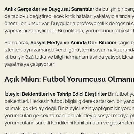
Anlık Gerçekler ve Duygusal Sarsıntılar
da bu işin bir par
de tabloyu değiştirebilecek kritik hataları yakalayıp anın
önemli bir unsur var: Duygularla profesyonellik dengesini 
yapmasını zorlaştırabilir. Bu noktada, yorumcunun objektif 
Son olarak,
Sosyal Medya ve Anında Geri Bildirim
çağın bi
izlerken, aynı zamanda kendi görüşlerini savunmak zorundad
ki, bu işin özü tutku ve bilgi harmanlamasında yatıyor. Ekran
yaşatmaya çalışıyorlar.
Açık Mıkın: Futbol Yorumcusu Olmanı
İzleyici Beklentileri ve Tahrip Edici Eleştiriler
Bir futbol y
beklentileri. Herkesin futbol bilgisi giderek artarken, bir 
kalmak, çok kolay değil. Bir izleyici, sizin yaptığınız bir yor
yorumcuları gerçek zamanlı olarak izleyip sosyal medya p
yorumcuların sürekli kendilerini kanıtlamaları ve gelişmeleri