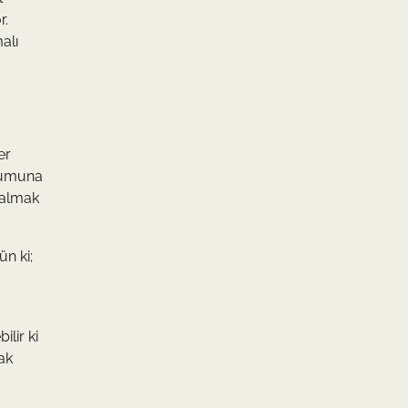
r.
alı
er
orumuna
kalmak
ün ki;
lir ki
ak