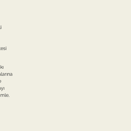
i
tesi
kı
larına
e
yı
ümle,