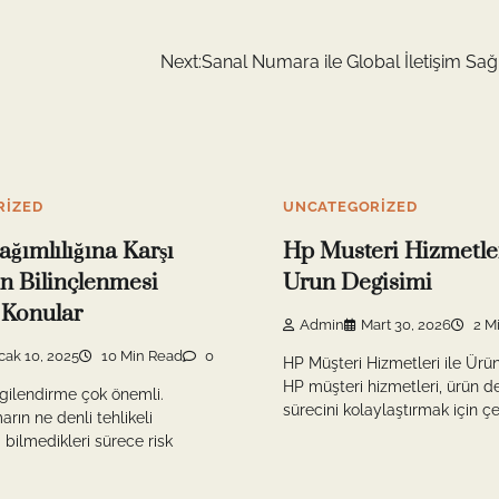
Next:
Sanal Numara ile Global İletişim Sa
RIZED
UNCATEGORIZED
ğımlılığına Karşı
Hp Musteri Hizmetler
 Bilinçlenmesi
Urun Degisimi
 Konular
Admin
Mart 30, 2026
2 M
cak 10, 2025
10 Min Read
0
HP Müşteri Hizmetleri ile Ürü
HP müşteri hizmetleri, ürün d
lgilendirme çok önemli.
sürecini kolaylaştırmak için çeşi
rın ne denli tehlikeli
 bilmedikleri sürece risk