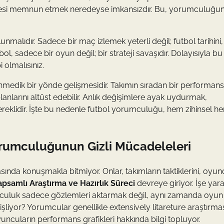
 Herkesi memnun etmek neredeyse imkansızdır. Bu, yorumculuğu
unmalıdır. Sadece bir maç izlemek yeterli değil; futbol tarihini,
tbol, sadece bir oyun değil; bir strateji savaşıdır. Dolayısıyla bu
 olmalısınız.
nmedik bir yönde gelişmesidir. Takımın sıradan bir performans
larını altüst edebilir. Anlık değişimlere ayak uydurmak,
ereklidir. İşte bu nedenle futbol yorumculuğu, hem zihinsel h
orumculuğunun Gizli Mücadeleleri
ında konuşmakla bitmiyor. Onlar, takımların taktiklerini, oyun
psamlı Araştırma ve Hazırlık Süreci
devreye giriyor. İşe yara
umculuk sadece gözlemleri aktarmak değil, aynı zamanda oyun
işliyor? Yorumcular genellikle extensively litareture araştırma
ncuların performans grafikleri hakkında bilgi topluyor.