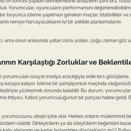
i ve sonrası yapılan derinlemesine analizlerin yanı sıra, futbo
luk. Yorumcular, oyuncuların performansını değerlendirebil
atler boyunca izleme yapılması gereken maçlar, istatistikler ve
nı nereye harcayacaklarını iyi bir şekilde planlamalarını
i, ama onun arkasında yatan zorlu yolları, çoğu zaman göz a
nın Karşılaştığı Zorluklar ve Beklentil
orumcuları sosyal medya aracılığıyla anlık ters görüşlerle,
 karşıya kalıyor. İsterse bir şampiyonluk maçında olağanüstü
eleştiriyle yüzleşmek zorunda kalabilir. Bu durum, yorumcuları
verme ihtiyacı, futbol yorumculuğunun bir parçası haline geldi. 
bol yorumcusunu ateşin içine atar. Herkes onların mükemmel bir
dem olabilir. Dinleyicilerin ya da izleyicilerin beğenisini kaz
a kalp atışlarının ne kadar hızlandığını düşündünüz mü? Futbo