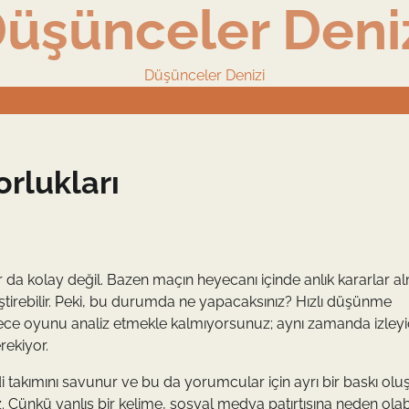
üşünceler Deni
Düşünceler Denizi
rlukları
da kolay değil. Bazen maçın heyecanı içinde anlık kararlar a
ğiştirebilir. Peki, bu durumda ne yapacaksınız? Hızlı düşünme
ce oyunu analiz etmekle kalmıyorsunuz; aynı zamanda izleyic
rekiyor.
endi takımını savunur ve bu da yorumcular için ayrı bir baskı oluş
z. Çünkü yanlış bir kelime, sosyal medya patırtısına neden olabil