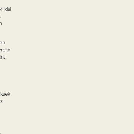
 ikisi
n
m
arı
rekir
hunu
üksek
uz