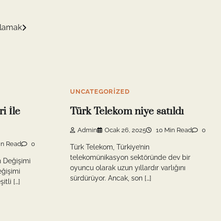
ğlamak
UNCATEGORIZED
i İle
Türk Telekom niye satıldı
Admin
Ocak 26, 2025
10 Min Read
0
in Read
0
Türk Telekom, Türkiye’nin
telekomünikasyon sektöründe dev bir
n Değişimi
oyuncu olarak uzun yıllardır varlığını
eğişimi
sürdürüyor. Ancak, son […]
tli […]