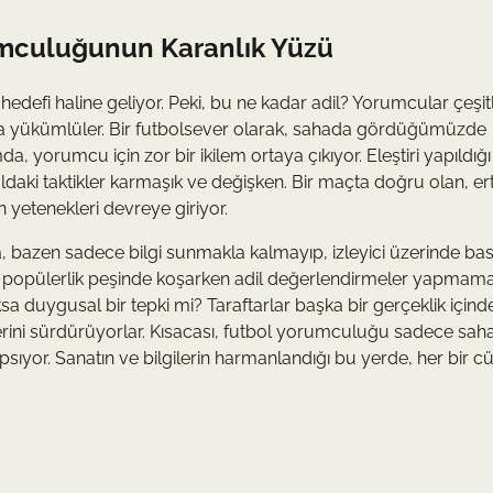
rumculuğunun Karanlık Yüzü
 hedefi haline geliyor. Peki, bu ne kadar adil? Yorumcular çeşitl
lamakla yükümlüler. Bir futbolsever olarak, sahada gördüğümüzde
a, yorumcu için zor bir ikilem ortaya çıkıyor. Eleştiri yapıldığı
ldaki taktikler karmaşık ve değişken. Bir maçta doğru olan, er
 yetenekleri devreye giriyor.
zeka, bazen sadece bilgi sunmakla kalmayıp, izleyici üzerinde bas
 popülerlik peşinde koşarken adil değerlendirmeler yapmama
a duygusal bir tepki mi? Taraftarlar başka bir gerçeklik içind
ini sürdürüyorlar. Kısacası, futbol yorumculuğu sadece saha
nı kapsıyor. Sanatın ve bilgilerin harmanlandığı bu yerde, her bir c