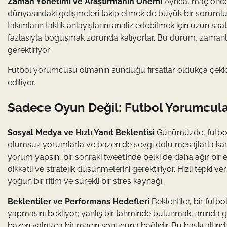
Zaman Yönetimi ve Araştırmanın Önemi
Ayrıca, maç önces
dünyasındaki gelişmeleri takip etmek de büyük bir sorumlu
takımların taktik anlayışlarını analiz edebilmek için uzun sa
fazlasıyla boğuşmak zorunda kalıyorlar. Bu durum, zamanları
gerektiriyor.
Futbol yorumcusu olmanın sunduğu fırsatlar oldukça çekic
ediliyor.
Sadece Oyun Değil: Futbol Yorumcuları
Sosyal Medya ve Hızlı Yanıt Beklentisi
Günümüzde, futbol y
olumsuz yorumlarla ve bazen de sevgi dolu mesajlarla karşı
yorum yapsın, bir sonraki tweet’inde belki de daha ağır bir 
dikkatli ve stratejik düşünmelerini gerektiriyor. Hızlı tepki 
yoğun bir ritim ve sürekli bir stres kaynağı.
Beklentiler ve Performans Hedefleri
Beklentiler, bir fut
yapmasını bekliyor; yanlış bir tahminde bulunmak, anında gün
bazen yalnızca bir maçın sonucuna bağlıdır. Bu baskı altınd