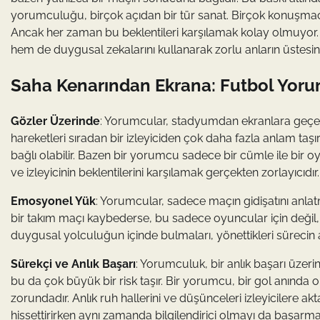
yorumculuğu, birçok açıdan bir tür sanat. Birçok konuşmacı, 
Ancak her zaman bu beklentileri karşılamak kolay olmuyor
hem de duygusal zekalarını kullanarak zorlu anların üstesi
Saha Kenarından Ekrana: Futbol Yoru
Gözler Üzerinde
: Yorumcular, stadyumdan ekranlara geçerk
hareketleri sıradan bir izleyiciden çok daha fazla anlam t
bağlı olabilir. Bazen bir yorumcu sadece bir cümle ile bir 
ve izleyicinin beklentilerini karşılamak gerçekten zorlayıcıdır.
Emosyonel Yük
: Yorumcular, sadece maçın gidişatını anlat
bir takım maçı kaybederse, bu sadece oyuncular için değil, y
duygusal yolculuğun içinde bulmaları, yönettikleri sürecin ağır
Sürekçi ve Anlık Başarı
: Yorumculuk, bir anlık başarı üzeri
bu da çok büyük bir risk taşır. Bir yorumcu, bir gol anında
zorundadır. Anlık ruh hallerini ve düşünceleri izleyicilere a
hissettirirken aynı zamanda bilgilendirici olmayı da başarmal