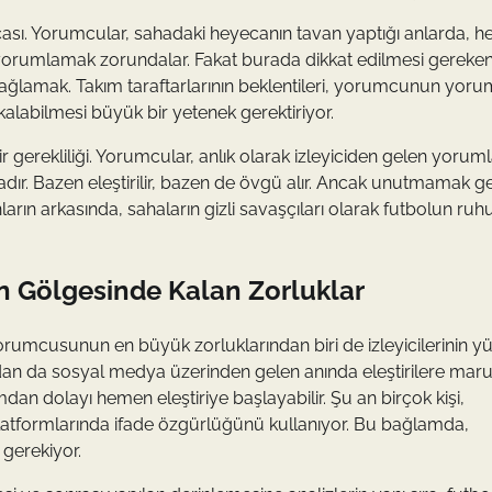
çası. Yorumcular, sahadaki heyecanın tavan yaptığı anlarda, her
da yorumlamak zorundalar. Fakat burada dikkat edilmesi gereke
sağlamak. Takım taraftarlarının beklentileri, yorumcunun yoru
kalabilmesi büyük bir yetenek gerektiriyor.
r gerekliliği. Yorumcular, anlık olarak izleyiciden gelen yoruml
ır. Bazen eleştirilir, bazen de övgü alır. Ancak unutmamak ge
ların arkasında, sahaların gizli savaşçıları olarak futbolun ru
n Gölgesinde Kalan Zorluklar
orumcusunun en büyük zorluklarından biri de izleyicilerinin y
yandan da sosyal medya üzerinden gelen anında eleştirilere mar
umdan dolayı hemen eleştiriye başlayabilir. Şu an birçok kişi,
latformlarında ifade özgürlüğünü kullanıyor. Bu bağlamda,
 gerekiyor.