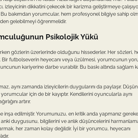
izleyicinin dikkatini çekecek bir karizma geliştirmeye çalışıyo
. Bu bakımdan yorumcular, hem profesyonel bilgiye sahip olm
nden gelebilmeyi öğrenmelidir.
mculuğunun Psikolojik Yükü
en gözlerin üzerlerinde olduğunu hissederler. Her sözleri, h
aşır. Bir futbolseverin heyecanı veya üzülmesi, yorumcunun y
oyuncunun kariyerine darbe vurabilir. Bu baskı altında sağlam 
maz, aynı zamanda izleyicilerin duygularını da paylaşır. Düşün
orumcular için de bir kayıptır. Kendilerini oyuncularla aynı
lığını artırır.
ne inşa edilmiştir. Yorumunuzu, en kritik anda yapmanız gerekebi
 o anki duygusunu, bilgilerini ve anlık düşüncelerini harmanlam
ktarmak, her zaman kolay değildir. İyi bir yorumcu, heyecanı
ıdır.