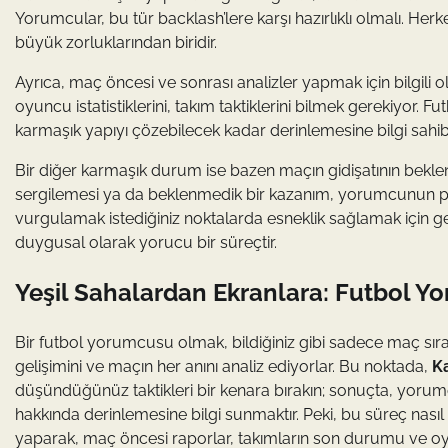
Yorumcular, bu tür backlash’lere karşı hazırlıklı olmalı.
büyük zorluklarından biridir.
Ayrıca, maç öncesi ve sonrası analizler yapmak için bilgili ol
oyuncu istatistiklerini, takım taktiklerini bilmek gerekiyor. Fu
karmaşık yapıyı çözebilecek kadar derinlemesine bilgi sahibi
Bir diğer karmaşık durum ise bazen maçın gidişatının bekle
sergilemesi ya da beklenmedik bir kazanım, yorumcunun plan
vurgulamak istediğiniz noktalarda esneklik sağlamak için g
duygusal olarak yorucu bir süreçtir.
Yeşil Sahalardan Ekranlara: Futbol Y
Bir futbol yorumcusu olmak, bildiğiniz gibi sadece maç sıras
gelişimini ve maçın her anını analiz ediyorlar. Bu noktada,
Ka
düşündüğünüz taktikleri bir kenara bırakın; sonuçta, yor
hakkında derinlemesine bilgi sunmaktır. Peki, bu süreç nasıl 
yaparak, maç öncesi raporlar, takımların son durumu ve oyu