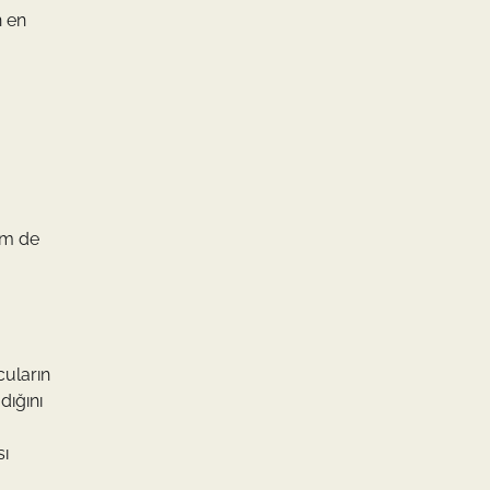
n en
em de
cuların
dığını
sı