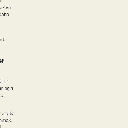
l
mek ve
 daha
rdı
er
 bir
n aşırı
Bu,
 analiz
anmak,
l