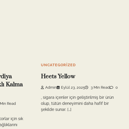
UNCATEGORIZED
rdiya
Heets Yellow
klı Kalma
Admin
Eylül 23, 2025
3 Min Read
0
, sigara içenler için geliştirilmiş bir ürün
olup, tütün deneyimini daha hafif bir
Min Read
şekilde sunar. […]
rlar için sık
ğlıklarını