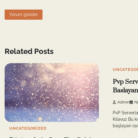
Related Posts
UNCATEGO
Pvp Serv
Baslayan
Admin
N
PvP Serverla
Kılavuz Bu k
başlayan oyu
UNCATEGORIZED