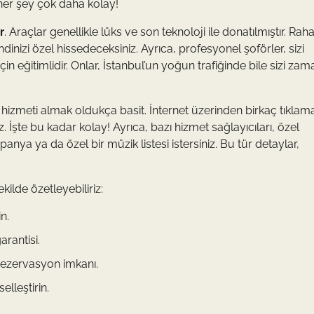
 her şey çok daha kolay!
r
. Araçlar genellikle lüks ve son teknoloji ile donatılmıştır. Raha
dinizi özel hissedeceksiniz. Ayrıca, profesyonel şoförler, sizi
in eğitimlidir. Onlar, İstanbul’un yoğun trafiğinde bile sizi za
r hizmeti almak oldukça basit. İnternet üzerinden birkaç tıklama
siniz. İşte bu kadar kolay! Ayrıca, bazı hizmet sağlayıcıları, özel
mpanya ya da özel bir müzik listesi istersiniz. Bu tür detaylar,
kilde özetleyebiliriz:
n.
rantisi.
 rezervasyon imkanı.
elleştirin.