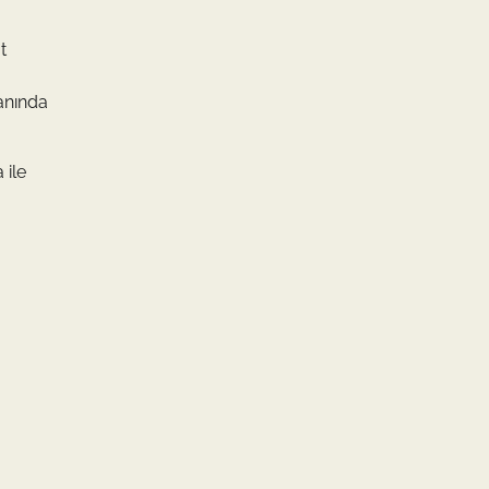
t
manında
 ile