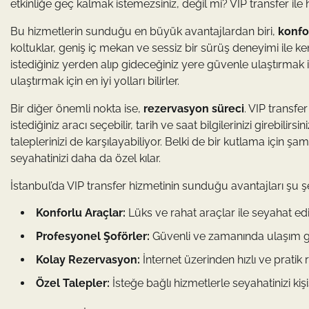
etkinliğe geç kalmak istemezsiniz, değil mi? VIP transfer ile
Bu hizmetlerin sunduğu en büyük avantajlardan biri,
konfo
koltuklar, geniş iç mekan ve sessiz bir sürüş deneyimi ile ken
istediğiniz yerden alıp gideceğiniz yere güvenle ulaştırmak iç
ulaştırmak için en iyi yolları bilirler.
Bir diğer önemli nokta ise,
rezervasyon süreci
. VIP transfe
istediğiniz aracı seçebilir, tarih ve saat bilgilerinizi girebilir
taleplerinizi de karşılayabiliyor. Belki de bir kutlama için şa
seyahatinizi daha da özel kılar.
İstanbul’da VIP transfer hizmetinin sunduğu avantajları şu şe
Konforlu Araçlar:
Lüks ve rahat araçlar ile seyahat edi
Profesyonel Şoförler:
Güvenli ve zamanında ulaşım ga
Kolay Rezervasyon:
İnternet üzerinden hızlı ve pratik
Özel Talepler:
İsteğe bağlı hizmetlerle seyahatinizi kişis