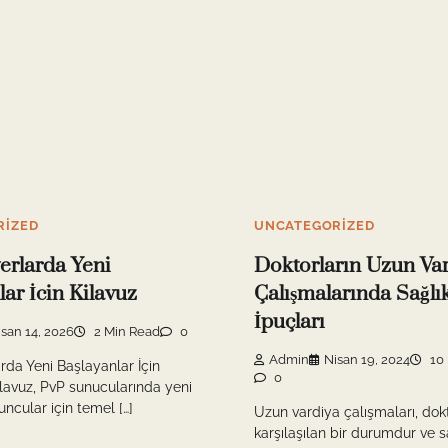
RIZED
UNCATEGORIZED
erlarda Yeni
Doktorların Uzun Va
lar İcin Kilavuz
Çalışmalarında Sağlı
İpuçları
isan 14, 2026
2 Min Read
0
Admin
Nisan 19, 2024
10 
rda Yeni Başlayanlar İçin
0
ılavuz, PvP sunucularında yeni
ncular için temel […]
Uzun vardiya çalışmaları, dokto
karşılaşılan bir durumdur ve sa