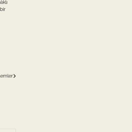
ıklı
bir
lemler