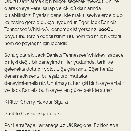
Ürünü satın almak için birçok seçenek mevcut. Online
olarak veya yerel şarap ve içki dükkanlarında
bulabilirsiniz. Fiyatları genellikle makul seviyelerde olup,
kalitesine göre oldukça uygundur. Eğer Jack Daniel’s
Tennessee Whiskey’yi denemek istiyorsanız,
100CL
boyutunu tercih edebilirsiniz. Bu, hem tadım için yeterli
hem de paylaşım için idealdir.
Sonuç olarak, Jack Daniel’s Tennessee Whiskey, sadece
bir içki değil, bir deneyimdir. Her yudumda, tarih ve
gelenekle dolu bir yolculuğa çıkarsınız. Eğer henüz
denemediyseniz, bu eşsiz tadı mutlaka
deneyimlemelisiniz. Unutmayın, her içki bir hikaye anlatır
ve Jack Daniel’s bu hikayeyi en güzel şekilde sunar.
K.Ritter Cherry Flavour Sigara
Pueblo Classic Sigara 20’s
Por Larrañaga Larranaga 47 UK Regional Edition 50’s