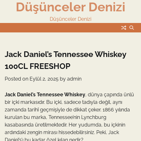
Düşünceler Denizi
Skip
to
content
Düşünceler Denizi
Jack Daniel’s Tennessee Whiskey
100CL FREESHOP
Posted on
Eylül 2, 2025
by
admin
Jack Daniel’s Tennessee Whiskey
, dünya çapında ünlü
bir içki markasıdır. Bu içki, sadece tadıyla değil, aynı
zamanda tarihî geçmişiyle de dikkat çeker. 1866 yılında
kurulan bu marka, Tennessee’nin Lynchburg
kasabasında üretilmektedir. Her yudumda, bu içkinin
ardındaki zengin mirası hissedebilirsiniz. Peki, Jack
Daniel’s’ı bu kadar özel kılan nedir?