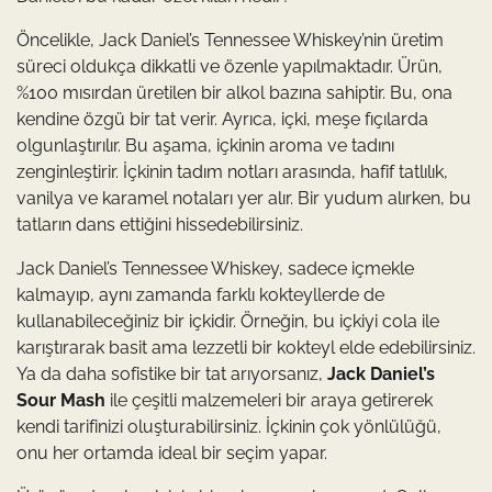
Öncelikle, Jack Daniel’s Tennessee Whiskey’nin üretim
süreci oldukça dikkatli ve özenle yapılmaktadır. Ürün,
%100 mısırdan üretilen bir alkol bazına sahiptir. Bu, ona
kendine özgü bir tat verir. Ayrıca, içki, meşe fıçılarda
olgunlaştırılır. Bu aşama, içkinin aroma ve tadını
zenginleştirir. İçkinin tadım notları arasında, hafif tatlılık,
vanilya ve karamel notaları yer alır. Bir yudum alırken, bu
tatların dans ettiğini hissedebilirsiniz.
Jack Daniel’s Tennessee Whiskey, sadece içmekle
kalmayıp, aynı zamanda farklı kokteyllerde de
kullanabileceğiniz bir içkidir. Örneğin, bu içkiyi cola ile
karıştırarak basit ama lezzetli bir kokteyl elde edebilirsiniz.
Ya da daha sofistike bir tat arıyorsanız,
Jack Daniel’s
Sour Mash
ile çeşitli malzemeleri bir araya getirerek
kendi tarifinizi oluşturabilirsiniz. İçkinin çok yönlülüğü,
onu her ortamda ideal bir seçim yapar.