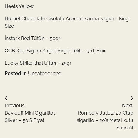
Heets Yellow
Hornet Chocolate Çikolata Aromalı sarma kağıdı – King
Size
İnstark Red Tütün – 50gr
OCB Kısa Sigara Kağıdı Virgin Tekli – 50’li Box
Lucky Strike ithal tütün – 25gr
Posted in
Uncategorized
Yazı
Previous:
Next:
gezinmesi
Davidoff Mini Cigarillos
Romeo y Julieta 20 Club
Silver – 50’S Fiyat
sigarillo – 20’s Metal kutu
Satın Al