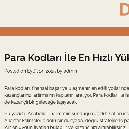
D
Skip
to
content
Para Kodları İle En Hızlı 
Posted on
Eylül 14, 2025
by
admin
Para kodları, finansal başarıya ulaşmanın en etkili yolların
kazançlarınızı artırmanın kapılarını aralıyor. Para kodları ile
de kazançlı bir geleceğe taşıyacak.
Bu yazıda, Anabolic Pharma’nın sunduğu çeşitli fırsatları in
Anahtar kelimelerle dolu bir dünyada, doğru stratejilerle pa
için en uygun fiyatları bulabilir ve kazancınızı artırabilirsiniz.