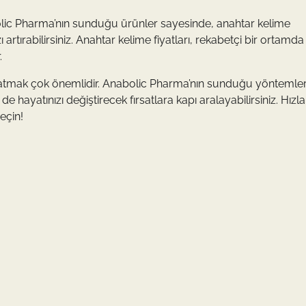
bolic Pharma’nın sunduğu ürünler sayesinde, anahtar kelime
zı artırabilirsiniz. Anahtar kelime fiyatları, rekabetçi bir ortamda 
.
 atmak çok önemlidir. Anabolic Pharma’nın sunduğu yöntemler
ayatınızı değiştirecek fırsatlara kapı aralayabilirsiniz. Hızla
eçin!