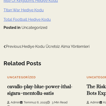
Rise Of Kingdoms Hediye Kodu
Titan War Hediye Kodu
Total Football Hediye Kodu
Posted in
Uncategorized
Yazı
Previous:
Hediye Kodu Ücretsiz Alma Yöntemleri
gezinmesi
Related Posts
UNCATEGORIZED
UNCATEGO
cavallo-play-blue-power-ithal-
The Risk
sigara–mentollu-satis
Bots Exp
Admin
Temmuz 6, 2025
3 Min Read
Admin
K