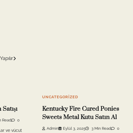
apılır
UNCATEGORIZED
Satışı
Kentucky Fire Cured Ponies
Sweets Metal Kutu Satın Al
n Read
0
Admin
Eylül 3, 2025
3 Min Read
0
ar ve vücut