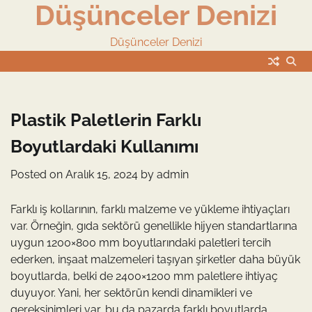
Düşünceler Denizi
Skip
to
content
Düşünceler Denizi
Plastik Paletlerin Farklı
Boyutlardaki Kullanımı
Posted on
Aralık 15, 2024
by
admin
Farklı iş kollarının, farklı malzeme ve yükleme ihtiyaçları
var. Örneğin, gıda sektörü genellikle hijyen standartlarına
uygun 1200×800 mm boyutlarındaki paletleri tercih
ederken, inşaat malzemeleri taşıyan şirketler daha büyük
boyutlarda, belki de 2400×1200 mm paletlere ihtiyaç
duyuyor. Yani, her sektörün kendi dinamikleri ve
gereksinimleri var, bu da pazarda farklı boyutlarda