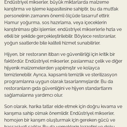
Endüstriyel mikserler, büyük miktarlarda malzeme
karıştırma ve işleme kapasitesine sahiptir, bu da mutfak
personelinin zamanını önemli ölçüde tasarruf ettirir.
Hamur yoğurma, sos hazırlama, veya içeceklerin
karıştırılması gibi işlemler, endüstriyel mikserlerle hızla ve
etkili bir şekilde gerçekleştirilebilir. Böylece restoranlar,
yoğun saatlerde bile kaliteli hizmet sunabilirler.
Hijyen, bir restoranın itibarı ve güvenilirliği için kritik bir
faktördür. Endüstriyel mikserler, paslanmaz çelik ve diğer
hijyenik malzemelerden yapılmıştır ve kolayca
temizlenebilir. Ayrıca, kapsamlı temizlik ve sterilizasyon
programlarına uygun olarak tasarlanmışlardır. Bu da
restoranların gıda güvenliğini ve hijyen standartlarını
sağlamalarına yardımcı olur.
Son olarak, harika tatlar elde etmek için doğru kıvama ve
karışıma sahip olmak önemlidir. Endüstriyel mikserler,
homojen bir karışım oluşturmak için gereken gücü ve
hassasiyeti sağlar. Bu da yemeklerin lezzetini ve doku