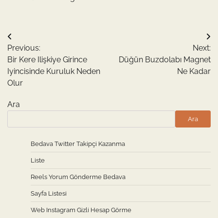
Yazı
Previous:
Next:
gezinmesi
Bir Kere Ilişkiye Girince
Düğün Buzdolabı Magnet
Iyincisinde Kuruluk Neden
Ne Kadar
Olur
Ara
Ara
Bedava Twitter Takipçi Kazanma
Liste
Reels Yorum Gönderme Bedava
Sayfa Listesi
Web Instagram Gizli Hesap Görme