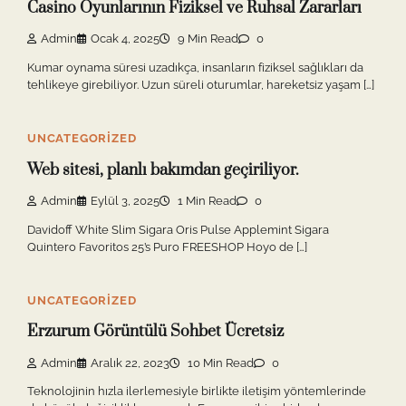
Casino Oyunlarının Fiziksel ve Ruhsal Zararları
Admin
Ocak 4, 2025
9 Min Read
0
Kumar oynama süresi uzadıkça, insanların fiziksel sağlıkları da
tehlikeye girebiliyor. Uzun süreli oturumlar, hareketsiz yaşam […]
UNCATEGORIZED
Web sitesi, planlı bakımdan geçiriliyor.
Admin
Eylül 3, 2025
1 Min Read
0
Davidoff White Slim Sigara Oris Pulse Applemint Sigara
Quintero Favoritos 25’s Puro FREESHOP Hoyo de […]
UNCATEGORIZED
Erzurum Görüntülü Sohbet Ücretsiz
Admin
Aralık 22, 2023
10 Min Read
0
Teknolojinin hızla ilerlemesiyle birlikte iletişim yöntemlerinde