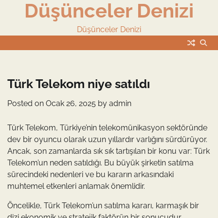
Düşünceler Denizi
Skip
to
content
Düşünceler Denizi
Türk Telekom niye satıldı
Posted on
Ocak 26, 2025
by
admin
Türk Telekom, Türkiye’nin telekomünikasyon sektöründe
dev bir oyuncu olarak uzun yıllardır varlığını sürdürüyor.
Ancak, son zamanlarda sık sık tartışılan bir konu var: Türk
Telekom’un neden satıldığı. Bu büyük şirketin satılma
sürecindeki nedenleri ve bu kararın arkasındaki
muhtemel etkenleri anlamak önemlidir.
Öncelikle, Türk Telekom’un satılma kararı, karmaşık bir
dizi ekonomik ve stratejik faktörün bir sonucudur.