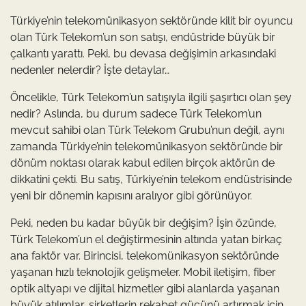
Türkiye’nin telekomünikasyon sektöründe kilit bir oyuncu
olan Türk Telekom’un son satışı, endüstride büyük bir
çalkantı yarattı. Peki, bu devasa değişimin arkasındaki
nedenler nelerdir? İşte detaylar…
Öncelikle, Türk Telekom’un satışıyla ilgili şaşırtıcı olan şey
nedir? Aslında, bu durum sadece Türk Telekom’un
mevcut sahibi olan Türk Telekom Grubu’nun değil, aynı
zamanda Türkiye’nin telekomünikasyon sektöründe bir
dönüm noktası olarak kabul edilen birçok aktörün de
dikkatini çekti. Bu satış, Türkiye’nin telekom endüstrisinde
yeni bir dönemin kapısını aralıyor gibi görünüyor.
Peki, neden bu kadar büyük bir değişim? İşin özünde,
Türk Telekom’un el değiştirmesinin altında yatan birkaç
ana faktör var. Birincisi, telekomünikasyon sektöründe
yaşanan hızlı teknolojik gelişmeler. Mobil iletişim, fiber
optik altyapı ve dijital hizmetler gibi alanlarda yaşanan
büyük atılımlar, şirketlerin rekabet gücünü artırmak için