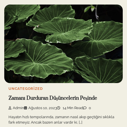
UNCATEGORIZED
Zamanı Durduran Düşüncelerin Peşinde
Admin
Ağustos 10, 2023
14 Min Read
0
Hayatın hızlı tempolarında, zamanın nasıl akıp geçtiğini sıklıkla
fark etmeyiz. Ancak bazen anlar vardır ki, […]