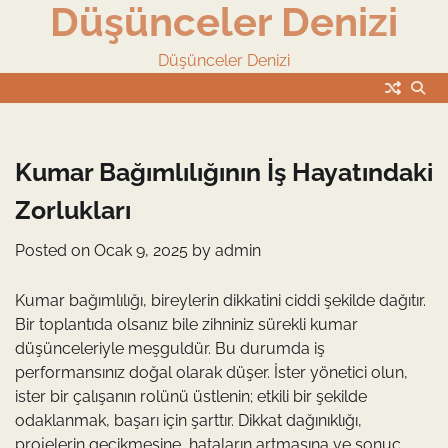
Düşünceler Denizi
Skip
to
content
Düşünceler Denizi
Kumar Bağımlılığının İş Hayatındaki
Zorlukları
Posted on
Ocak 9, 2025
by
admin
Kumar bağımlılığı, bireylerin dikkatini ciddi şekilde dağıtır.
Bir toplantıda olsanız bile zihniniz sürekli kumar
düşünceleriyle meşguldür. Bu durumda iş
performansınız doğal olarak düşer. İster yönetici olun,
ister bir çalışanın rolünü üstlenin; etkili bir şekilde
odaklanmak, başarı için şarttır. Dikkat dağınıklığı,
projelerin gecikmesine, hataların artmasına ve sonuç