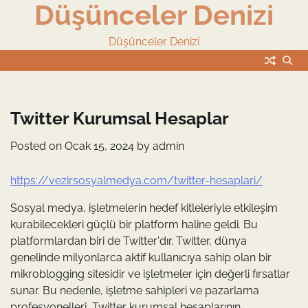
Düşünceler Denizi
Skip
to
content
Düşünceler Denizi
Twitter Kurumsal Hesaplar
Posted on
Ocak 15, 2024
by
admin
https://vezirsosyalmedya.com/twitter-hesaplari/
Sosyal medya, işletmelerin hedef kitleleriyle etkileşim
kurabilecekleri güçlü bir platform haline geldi. Bu
platformlardan biri de Twitter'dır. Twitter, dünya
genelinde milyonlarca aktif kullanıcıya sahip olan bir
mikroblogging sitesidir ve işletmeler için değerli fırsatlar
sunar. Bu nedenle, işletme sahipleri ve pazarlama
profesyonelleri, Twitter kurumsal hesaplarının